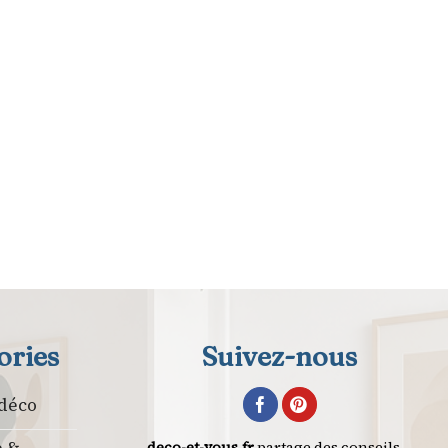
ories
Suivez-nous
 déco
e &
deco-et-vous.fr
partage des conseils