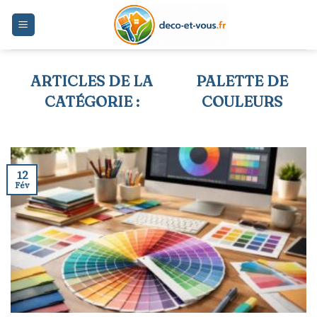
Skip
to
content
PALETTE DE
COULEURS
12
Fév