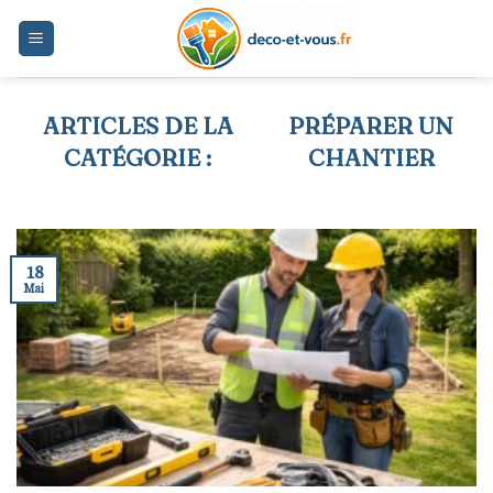
Skip
to
content
PRÉPARER UN
CHANTIER
18
Mai