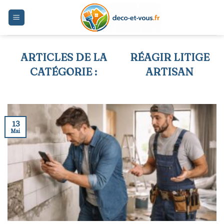
Skip
to
content
RÉAGIR LITIGE
ARTISAN
13
Mai