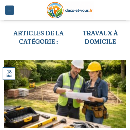
Skip
to
content
TRAVAUX À
DOMICILE
18
Mai