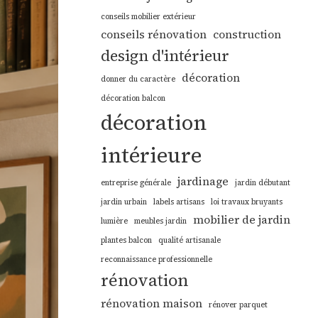
conseils mobilier extérieur
conseils rénovation
construction
design d'intérieur
décoration
donner du caractère
décoration balcon
décoration
intérieure
jardinage
entreprise générale
jardin débutant
jardin urbain
labels artisans
loi travaux bruyants
mobilier de jardin
lumière
meubles jardin
plantes balcon
qualité artisanale
reconnaissance professionnelle
rénovation
rénovation maison
rénover parquet