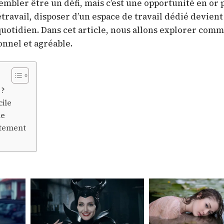
mbler être un défi, mais c’est une opportunité en or 
étravail, disposer d’un espace de travail dédié devient
quotidien. Dans cet article, nous allons explorer com
nnel et agréable.
 ?
cile
le
rtement