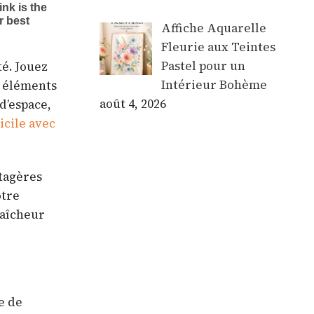
Affiche Aquarelle
Fleurie aux Teintes
Pastel pour un
té. Jouez
Intérieur Bohème
s éléments
août 4, 2026
d’espace,
cile avec
tagères
otre
raîcheur
e de