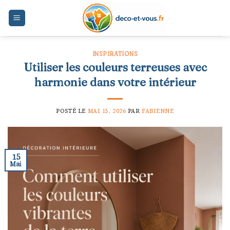
Skip
to
content
INSPIRATIONS
Utiliser les couleurs terreuses avec
harmonie dans votre intérieur
POSTÉ LE
MAI 15, 2026
PAR
FABIENNE
15
Mai