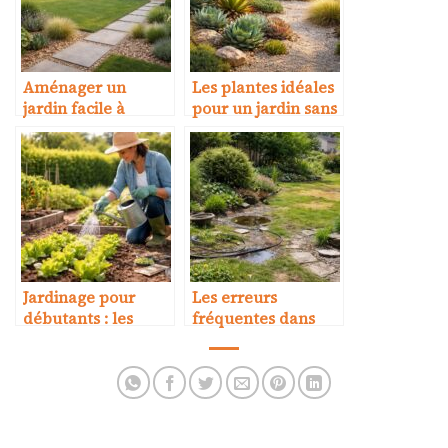
Aménager un
Les plantes idéales
jardin facile à
pour un jardin sans
entretenir
arrosage
Jardinage pour
Les erreurs
débutants : les
fréquentes dans
bases
l’aménagement du
jardin