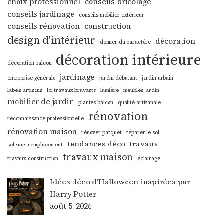
choix professionnel
conseils bricolage
conseils jardinage
conseils mobilier extérieur
conseils rénovation
construction
design d'intérieur
décoration
donner du caractère
décoration intérieure
décoration balcon
jardinage
entreprise générale
jardin débutant
jardin urbain
labels artisans
loi travaux bruyants
lumière
meubles jardin
mobilier de jardin
plantes balcon
qualité artisanale
rénovation
reconnaissance professionnelle
rénovation maison
rénover parquet
réparer le sol
tendances déco
travaux
sol sans remplacement
travaux maison
travaux construction
éclairage
Idées déco d’Halloween inspirées par
Harry Potter
août 5, 2026