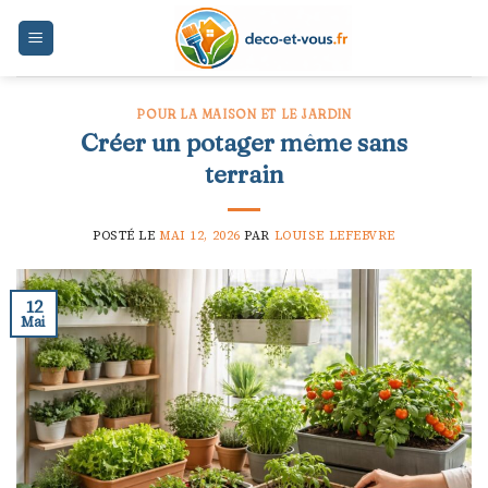
Skip
to
content
POUR LA MAISON ET LE JARDIN
Créer un potager même sans
terrain
POSTÉ LE
MAI 12, 2026
PAR
LOUISE LEFEBVRE
12
Mai