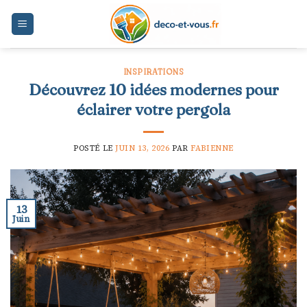
Skip
to
content
INSPIRATIONS
Découvrez 10 idées modernes pour
éclairer votre pergola
POSTÉ LE
JUIN 13, 2026
PAR
FABIENNE
13
Juin