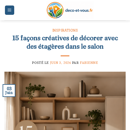
Skip
to
content
INSPIRATIONS
15 façons créatives de décorer avec
des étagères dans le salon
POSTÉ LE
JUIN 3, 2026
PAR
FABIENNE
03
Juin