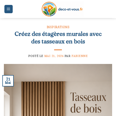
Skip
to
content
INSPIRATIONS
Créez des étagères murales avec
des tasseaux en bois
POSTÉ LE
MAI 21, 2026
PAR
FABIENNE
21
Mai