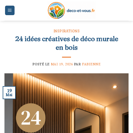
Skip
to
content
INSPIRATIONS
24 idées créatives de déco murale
en bois
POSTÉ LE
MAI 19, 2026
PAR
FABIENNE
19
Mai