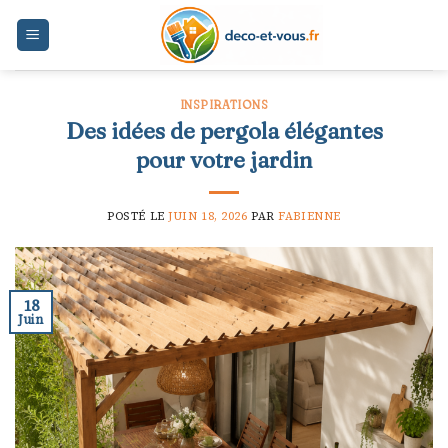
Skip
to
content
INSPIRATIONS
Des idées de pergola élégantes
pour votre jardin
POSTÉ LE
JUIN 18, 2026
PAR
FABIENNE
18
Juin