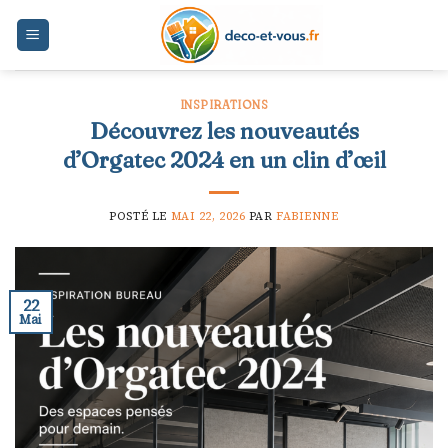
Skip
to
content
INSPIRATIONS
Découvrez les nouveautés
d’Orgatec 2024 en un clin d’œil
POSTÉ LE
MAI 22, 2026
PAR
FABIENNE
22
Mai