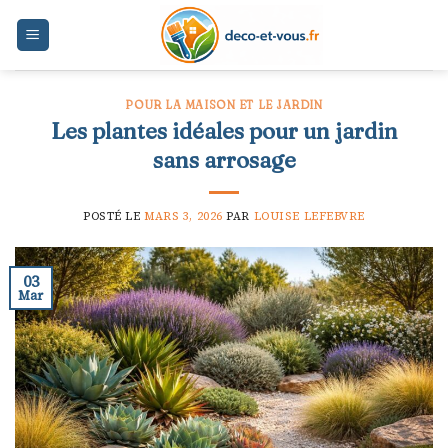
Skip
to
content
POUR LA MAISON ET LE JARDIN
Les plantes idéales pour un jardin
sans arrosage
POSTÉ LE
MARS 3, 2026
PAR
LOUISE LEFEBVRE
03
Mar