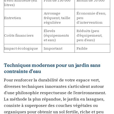
d’eau annuelle (en
Plus de 150 000
Moins de 20 000
litres)
Arrosage
Économie d’eau,
Entretien
fréquent, taille
peu
régulière
d’intervention
Élevés
Réduits (peu
Coûts financiers
(équipements
d’équipement,
et eau)
peu d’eau)
Impact écologique
Important
Faible
Techniques modernes pour un jardin sans
contrainte d’eau
Pour renforcer la durabilité de votre espace vert,
diverses techniques innovantes s’articulent autour
d’une philosophie respectueuse de l’environnement.
La méthode la plus répandue, le jardin en lasagnes,
consiste à superposer des couches végétales ou
organiques pour obtenir un sol fertile, riche et peu