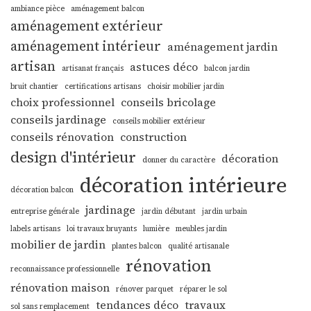
ambiance pièce
aménagement balcon
aménagement extérieur
aménagement intérieur
aménagement jardin
artisan
astuces déco
artisanat français
balcon jardin
bruit chantier
certifications artisans
choisir mobilier jardin
choix professionnel
conseils bricolage
conseils jardinage
conseils mobilier extérieur
conseils rénovation
construction
design d'intérieur
décoration
donner du caractère
décoration intérieure
décoration balcon
jardinage
entreprise générale
jardin débutant
jardin urbain
labels artisans
loi travaux bruyants
lumière
meubles jardin
mobilier de jardin
plantes balcon
qualité artisanale
rénovation
reconnaissance professionnelle
rénovation maison
rénover parquet
réparer le sol
tendances déco
travaux
sol sans remplacement