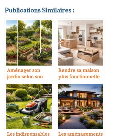
Publications Similaires :
Aménager son
Rendre sa maison
jardin selon son
plus fonctionnelle
temps disponible
au quotidien
Les indispensables
Les aménagements