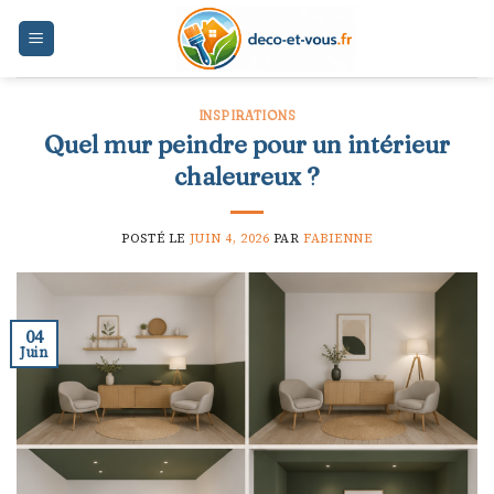
Skip
to
content
INSPIRATIONS
Quel mur peindre pour un intérieur
chaleureux ?
POSTÉ LE
JUIN 4, 2026
PAR
FABIENNE
04
Juin