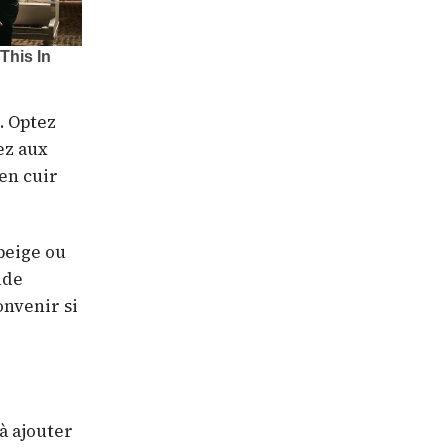
. Optez
ez aux
en cuir
 beige ou
ude
onvenir si
à ajouter