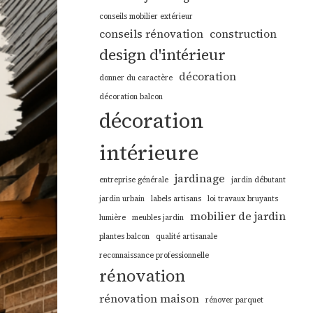
conseils mobilier extérieur
conseils rénovation
construction
design d'intérieur
décoration
donner du caractère
décoration balcon
décoration
intérieure
jardinage
entreprise générale
jardin débutant
jardin urbain
labels artisans
loi travaux bruyants
mobilier de jardin
lumière
meubles jardin
plantes balcon
qualité artisanale
reconnaissance professionnelle
rénovation
rénovation maison
rénover parquet