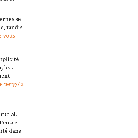
dernes se
e, tandis
z-vous
mplicité
inyle…
ment
e pergola
rucial.
 Pensez
uité dans