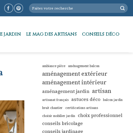
E JARDIN
LE MAG DES ARTISANS
CONSEILS DÉCO
ambiance pièce
aménagement balcon
a
aménagement extérieur
aménagement intérieur
artisan
aménagement jardin
astuces déco
artisanat français
balcon jardin
bruit chantier
certifications artisans
choix professionnel
choisir mobilier jardin
conseils bricolage
conseils jardinage