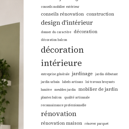
conseils mobilier extérieur
conseils rénovation
construction
design d'intérieur
décoration
donner du caractère
décoration balcon
décoration
intérieure
jardinage
entreprise générale
jardin débutant
jardin urbain
labels artisans
loi travaux bruyants
mobilier de jardin
lumière
meubles jardin
plantes balcon
qualité artisanale
reconnaissance professionnelle
rénovation
rénovation maison
rénover parquet