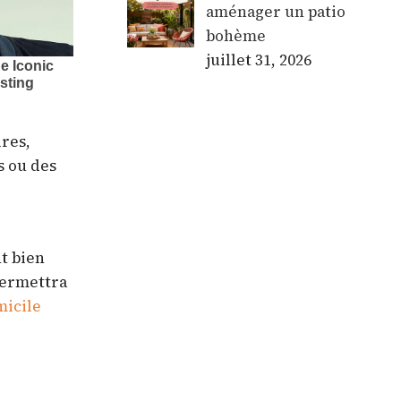
aménager un patio
bohème
juillet 31, 2026
ires,
s ou des
t bien
permettra
micile