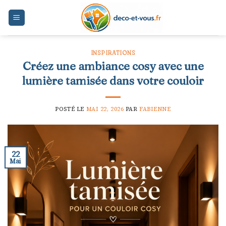
Skip
to
content
INSPIRATIONS
Créez une ambiance cosy avec une
lumière tamisée dans votre couloir
POSTÉ LE
MAI 22, 2026
PAR
FABIENNE
22
Mai