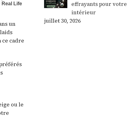
effrayants pour votre
intérieur
juillet 30, 2026
dans un
laids
à ce cadre
 préférés
es
eige ou le
otre