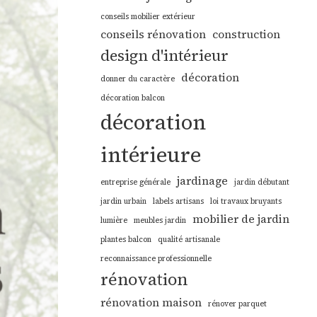
conseils mobilier extérieur
conseils rénovation
construction
design d'intérieur
décoration
donner du caractère
décoration balcon
décoration
intérieure
jardinage
entreprise générale
jardin débutant
jardin urbain
labels artisans
loi travaux bruyants
mobilier de jardin
lumière
meubles jardin
plantes balcon
qualité artisanale
reconnaissance professionnelle
rénovation
rénovation maison
rénover parquet