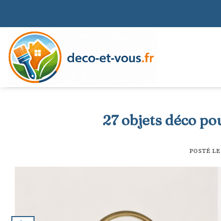
Skip
to
content
27 objets déco po
POSTÉ L