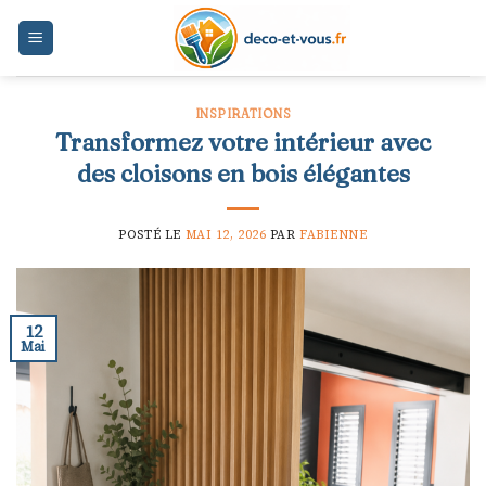
Skip
to
content
INSPIRATIONS
Transformez votre intérieur avec
des cloisons en bois élégantes
POSTÉ LE
MAI 12, 2026
PAR
FABIENNE
12
Mai