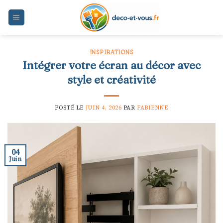
Skip
to
content
INSPIRATIONS
Intégrer votre écran au décor avec
style et créativité
POSTÉ LE
JUIN 4, 2026
PAR
FABIENNE
04
Juin